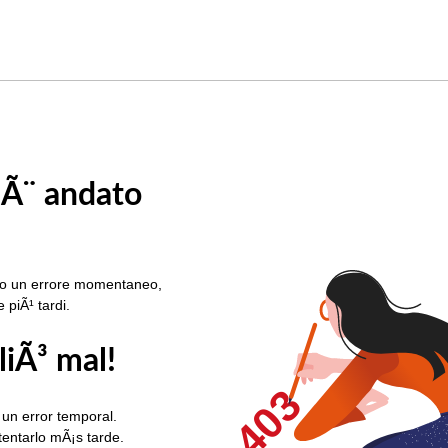
 Ã¨ andato
rato un errore momentaneo,
e piÃ¹ tardi.
liÃ³ mal!
403
 un error temporal.
ntentarlo mÃ¡s tarde.